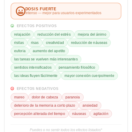
DOSIS FUERTE
Intenso — mejor para usuarios experimentados
EFECTOS POSITIVOS
relajación
reducción del estrés
mejora del ánimo
risitas
risas
creatividad
reducción de náuseas
euforia
aumento del apetito
las tareas se vuelven más interesantes
sentidos intensificados
pensamiento filosófico
las ideas fluyen fácilmente
mayor conexión cuerpo/mente
EFECTOS NEGATIVOS
mareo
dolor de cabeza
paranoia
deterioro de la memoria a corto plazo
ansiedad
percepción alterada del tiempo
náuseas
agitación
Puedes o no sentir todos los efectos listados*