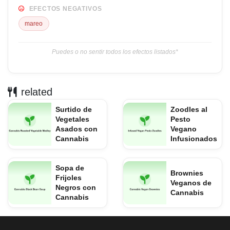
EFECTOS NEGATIVOS
mareo
Puedes o no sentir todos los efectos listados*
related
Surtido de
Zoodles al
Vegetales
Pesto
Asados con
Vegano
Cannabis
Infusionados
Sopa de
Brownies
Frijoles
Veganos de
Negros con
Cannabis
Cannabis