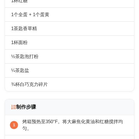
1杯红糖
1个全蛋 + 1个蛋黄
1茶匙香草精
1杯面粉
½茶匙泡打粉
¼茶匙盐
¾杯白巧克力碎片
制作步骤
烤箱预热至350°F。将大麻焦化黄油和红糖搅拌均
匀。