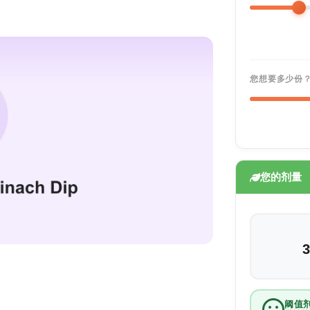
您想要多少份
您的剂量
3
阈值