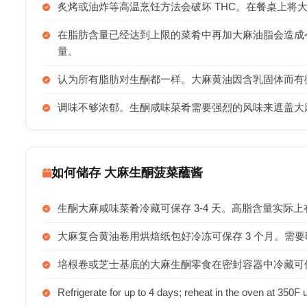
炙烤或油炸等高温烹饪方法会破坏 THC。在餐桌上将
在脂肪含量已经达到上限的菜肴中再加大麻油脂会造成
量。
认为所有脂肪对生酮都一样。大麻黄油因含乳固体而有微
调味不够浓郁。生酮咸味菜肴需要强烈的风味来遮盖大
如何储存 大麻生酮菠菜蘸酱
生酮大麻咸味菜肴冷藏可保存 3-4 天。高脂含量实际
大麻复合黄油卷用烘焙纸包好冷冻可保存 3 个月。需
培根卷或芝士基底的大麻生酮零食在密封容器中冷藏可
Refrigerate for up to 4 days; reheat in the oven at 350F u