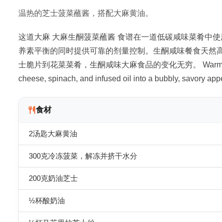
温热的芝士菠菜蘸酱，搭配大麻黄油。
这道大麻 大麻生酮菠菜蘸酱 食谱在一道低碳咸味菜肴中使用 infu
养素平衡的同时提供可靠的剂量控制。生酮咸味餐食天然
士脆片到花菜菜肴，生酮咸味大麻食品的变化无穷。 Warm cannabis k
cheese, spinach, and infused oil into a bubbly, savory appe
食材
2汤匙大麻黄油
300克冷冻菠菜，解冻并挤干水分
200克奶油芝士
½杯酸奶油