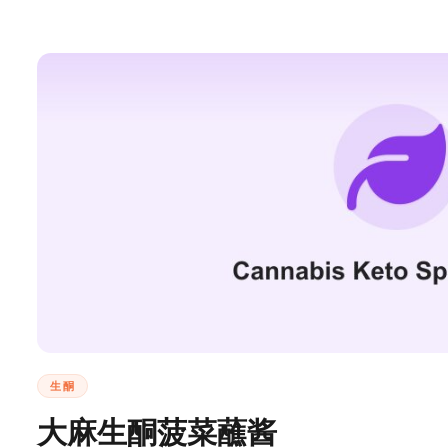
生酮
大麻生酮菠菜蘸酱