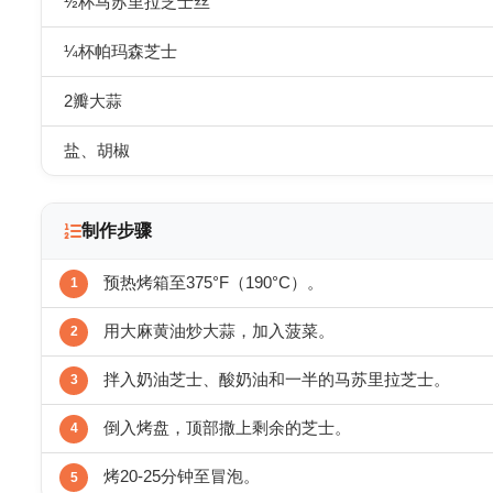
½杯马苏里拉芝士丝
¼杯帕玛森芝士
2瓣大蒜
盐、胡椒
制作步骤
预热烤箱至375°F（190°C）。
用大麻黄油炒大蒜，加入菠菜。
拌入奶油芝士、酸奶油和一半的马苏里拉芝士。
倒入烤盘，顶部撒上剩余的芝士。
烤20-25分钟至冒泡。