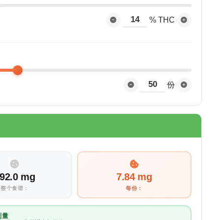
% THC
？
份
92.0 mg
7.84 mg
整个食谱：
每份：
剂量