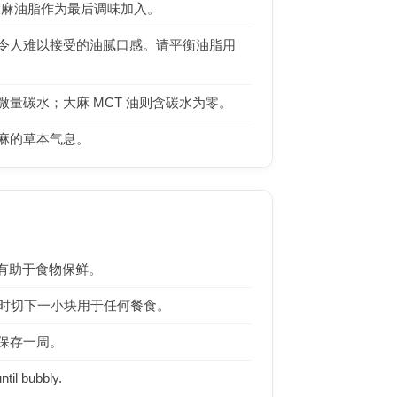
大麻油脂作为最后调味加入。
令人难以接受的油腻口感。请平衡油脂用
量碳水；大麻 MCT 油则含碳水为零。
麻的草本气息。
上有助于食物保鲜。
要时切下一小块用于任何餐食。
保存一周。
ntil bubbly.