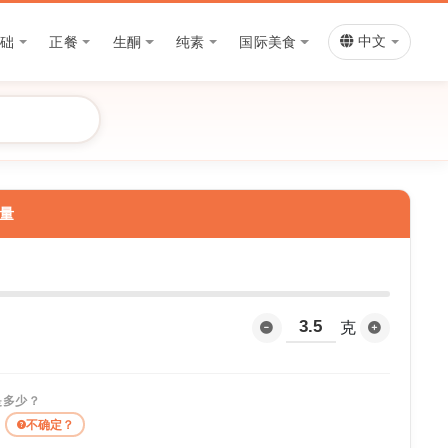
基础
正餐
生酮
纯素
国际美食
中文
量
？
克
是多少？
不确定？