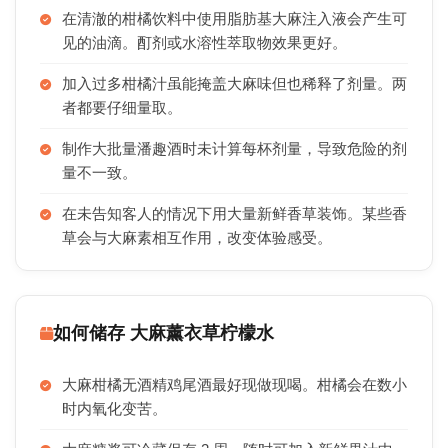
在清澈的柑橘饮料中使用脂肪基大麻注入液会产生可
见的油滴。酊剂或水溶性萃取物效果更好。
加入过多柑橘汁虽能掩盖大麻味但也稀释了剂量。两
者都要仔细量取。
制作大批量潘趣酒时未计算每杯剂量，导致危险的剂
量不一致。
在未告知客人的情况下用大量新鲜香草装饰。某些香
草会与大麻素相互作用，改变体验感受。
如何储存 大麻薰衣草柠檬水
大麻柑橘无酒精鸡尾酒最好现做现喝。柑橘会在数小
时内氧化变苦。