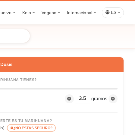
muerzo
Keto
Vegano
Internacional
ES
 Dosis
RIHUANA TIENES?
gramos
UERTE ES TU MARIHUANA?
io)
¿NO ESTÁS SEGURO?