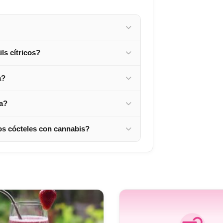
ls cítricos?
a?
ga?
os cócteles con cannabis?