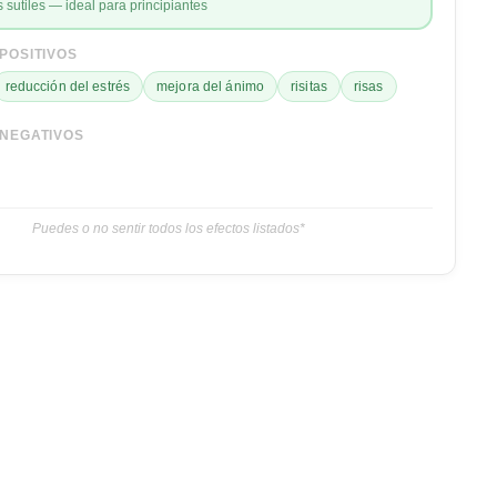
s sutiles — ideal para principiantes
POSITIVOS
reducción del estrés
mejora del ánimo
risitas
risas
NEGATIVOS
Puedes o no sentir todos los efectos listados*