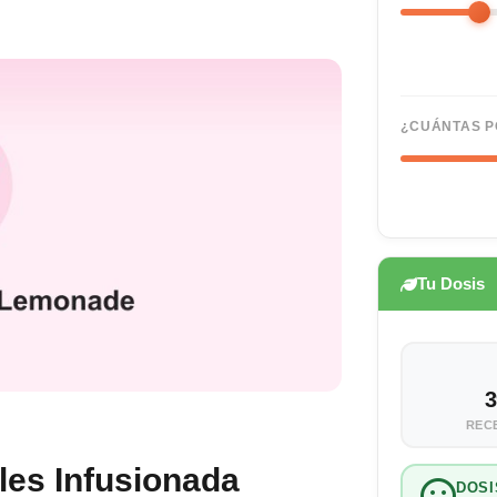
¿CUÁNTAS P
Tu Dosis
3
REC
es Infusionada
DOSI