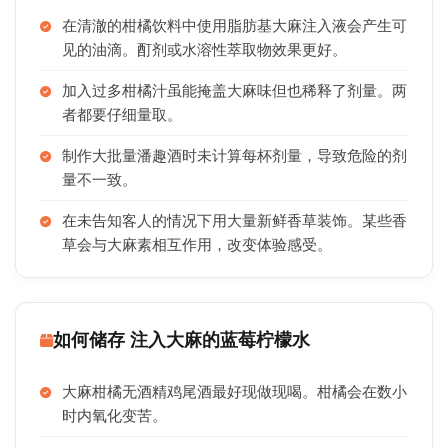
在清澈的柑橘饮料中使用脂肪基大麻注入液会产生可
见的油滴。酊剂或水溶性萃取物效果更好。
加入过多柑橘汁虽能掩盖大麻味但也稀释了剂量。两
者都要仔细量取。
制作大批量潘趣酒时未计算每杯剂量，导致危险的剂
量不一致。
在未告知客人的情况下用大量新鲜香草装饰。某些香
草会与大麻素相互作用，改变体验感受。
如何储存 注入大麻的蓝莓柠檬水
大麻柑橘无酒精鸡尾酒最好现做现喝。柑橘会在数小
时内氧化变苦。