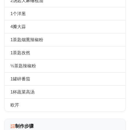
2汤匙大麻橄榄油
1个洋葱
4瓣大蒜
1茶匙烟熏辣椒粉
1茶匙孜然
½茶匙辣椒粉
1罐碎番茄
1杯蔬菜高汤
欧芹
制作步骤