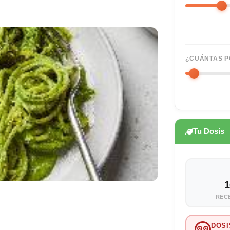
¿CUÁNTAS P
Tu Dosis
1
REC
DOSI