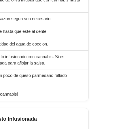
ite de oliva infusionado con cannabis hasta
l sazon segun sea necesario.
e hasta que este al dente.
idad del agua de coccion.
to infusionado con cannabis. Si es
a para aflojar la salsa.
 un poco de queso parmesano rallado
 cannabis!
sto Infusionada