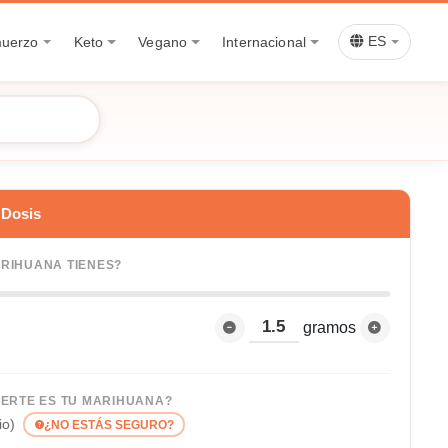
muerzo
Keto
Vegano
Internacional
ES
 Dosis
RIHUANA TIENES?
gramos
UERTE ES TU MARIHUANA?
io)
¿NO ESTÁS SEGURO?