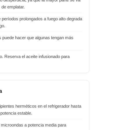
lo desperdicia, ya que la mayor parte se va
 de emplatar.
 períodos prolongados a fuego alto degrada
go.
nes puede hacer que algunas tengan más
to. Reserva el aceite infusionado para
a
pientes herméticos en el refrigerador hasta
 potencia estable.
l microondas a potencia media para