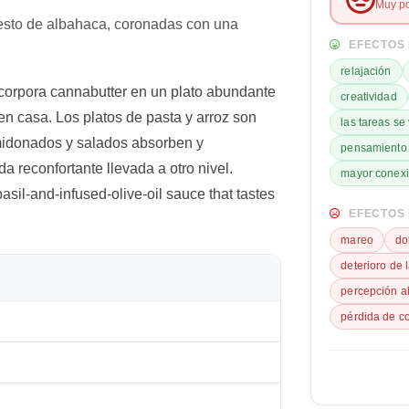
Muy po
esto de albahaca, coronadas con una
EFECTOS 
relajación
ncorpora cannabutter en un plato abundante
creatividad
 en casa. Los platos de pasta y arroz son
las tareas se
midonados y salados absorben y
pensamiento f
 reconfortante llevada a otro nivel.
mayor conex
asil-and-infused-olive-oil sauce that tastes
EFECTOS 
mareo
do
deterioro de 
percepción a
pérdida de c