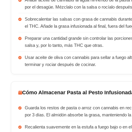
Añadir aceite de cannabis al agua hirviendo de la pasta 
por el desagüe. Mézclalo con la salsa o rocíalo después
Sobrecalentar las salsas con grasa de cannabis durante
el THC. Añade la grasa infusionada al final, fuera del fue
Preparar una cantidad grande sin controlar las porcio
salsa y, por lo tanto, más THC que otras.
Usar aceite de oliva con cannabis para sellar a fuego al
terminar y rociar después de cocinar.
Cómo Almacenar Pasta al Pesto Infusionad
Guarda los restos de pasta o arroz con cannabis en reci
por 3 días. El almidón absorbe la grasa, manteniendo la
Recalienta suavemente en la estufa a fuego bajo o en e