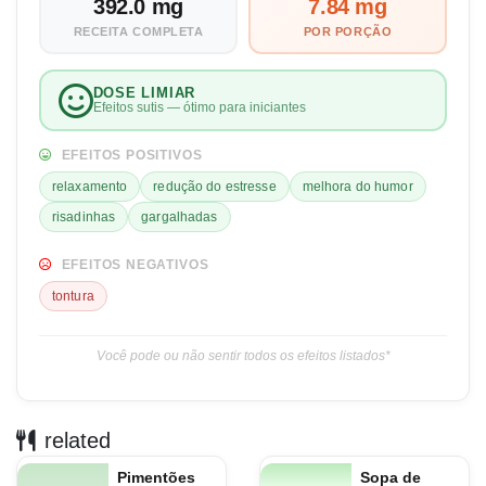
392.0 mg
7.84 mg
RECEITA COMPLETA
POR PORÇÃO
DOSE LIMIAR
Efeitos sutis — ótimo para iniciantes
EFEITOS POSITIVOS
relaxamento
redução do estresse
melhora do humor
risadinhas
gargalhadas
EFEITOS NEGATIVOS
tontura
Você pode ou não sentir todos os efeitos listados*
related
Pimentões
Sopa de