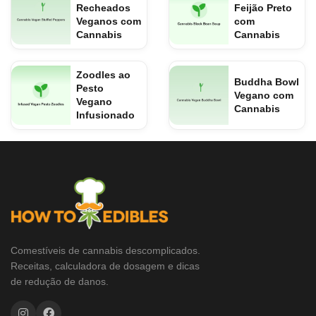
Recheados
Feijão Preto
Veganos com
com
Cannabis
Cannabis
Zoodles ao
Buddha Bowl
Pesto
Vegano com
Vegano
Cannabis
Infusionado
Comestíveis de cannabis descomplicados.
Receitas, calculadora de dosagem e dicas
de redução de danos.