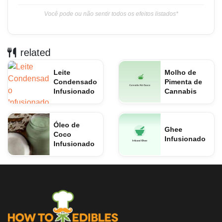
Você pode ou não sentir todos os efeitos listados*
related
Leite
Molho de
Condensado
Pimenta de
Infusionado
Cannabis
Óleo de
Ghee
Coco
Infusionado
Infusionado