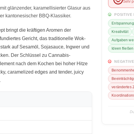
Sehr p
it glänzender, karamellisierter Glasur aus
POSITIVE
er kantonesischer BBQ-Klassiker.
Entspannung
t bringt die kräftigen Aromen der
Kreativität
undiertes Gericht, das traditionelle Wok-
Aufgaben wer
 stark auf Sesamöl, Sojasauce, Ingwer und
Ideen fließen 
ken. Der Schlüssel zu Cannabis-
NEGATIVE
-Element nach dem Kochen bei hoher Hitze
Benommenhe
ky, caramelized edges and tender, juicy
Beeinträchti
.
verändertes 
Koordinations
Du