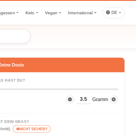
agessen
Keto
Vegan
International
DE
Deine Dosis
AS HAST DU?
Gramm
ST DEIN GRAS?
hnitt)
NICHT SICHER?