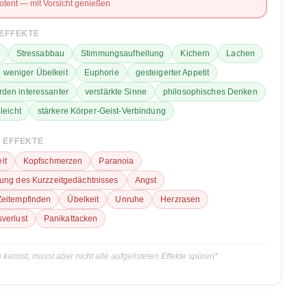
otent — mit Vorsicht genießen
 EFFEKTE
Stressabbau
Stimmungsaufhellung
Kichern
Lachen
weniger Übelkeit
Euphorie
gesteigerter Appetit
den interessanter
verstärkte Sinne
philosophisches Denken
leicht
stärkere Körper-Geist-Verbindung
 EFFEKTE
it
Kopfschmerzen
Paranoia
gung des Kurzzeitgedächtnisses
Angst
Zeitempfinden
Übelkeit
Unruhe
Herzrasen
verlust
Panikattacken
 kannst, musst aber nicht alle aufgelisteten Effekte spüren*