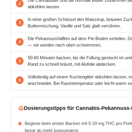
Die Cannabutter und die normale Butter zusammen bei
abkühlen lassen.
In einer großen Schüssel den Maissirup, braunen Zuc
Buttermischung, Vanille und Salz glatt verrühren.
Die Pekannusshälften auf dem Pie-Boden verteilen. Di
— sie werden nach oben schwimmen.
50-60 Minuten backen, bis die Füllung gestockt ist und
Rand zu schnell bräunt, mit Alufolie abdecken.
Vollständig auf einem Kuchengitter abkühlen lassen,
anschneidet. Bei Raumtemperatur oder leicht warm ser
Dosierungstipps für Cannabis-Pekannuss-
Beginne beim ersten Backen mit 5-10 mg THC pro Porti
bevor du mehr konsumierst.