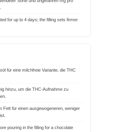
rwendeter Sorte und ungefähren mg pro
.
d for up to 4 days; the filling sets firmer
l für eine milchfreie Variante, die THC
Teig hinzu, um die THC-Aufnahme zu
len.
 Fett für einen ausgewogeneren, weniger
st.
re pouring in the filling for a chocolate