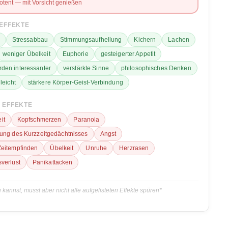
otent — mit Vorsicht genießen
 EFFEKTE
Stressabbau
Stimmungsaufhellung
Kichern
Lachen
weniger Übelkeit
Euphorie
gesteigerter Appetit
den interessanter
verstärkte Sinne
philosophisches Denken
leicht
stärkere Körper-Geist-Verbindung
 EFFEKTE
it
Kopfschmerzen
Paranoia
gung des Kurzzeitgedächtnisses
Angst
Zeitempfinden
Übelkeit
Unruhe
Herzrasen
verlust
Panikattacken
 kannst, musst aber nicht alle aufgelisteten Effekte spüren*