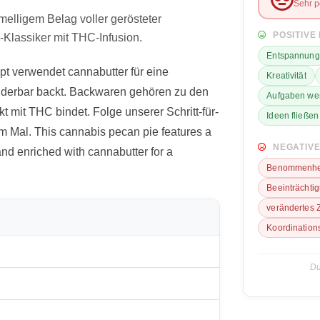
Sehr p
elligem Belag voller gerösteter
POSITIVE
Klassiker mit THC-Infusion.
Entspannung
t verwendet cannabutter für eine
Kreativität
underbar backt. Backwaren gehören zu den
Aufgaben wer
t mit THC bindet. Folge unserer Schritt-für-
Ideen fließen 
em Mal. This cannabis pecan pie features a
NEGATIVE
and enriched with cannabutter for a
Benommenhe
Beeinträchti
verändertes 
Koordinations
Du