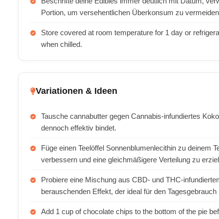
Beschrifte deine Edibles immer deutlich mit Datum, ve
Portion, um versehentlichen Überkonsum zu vermeiden
Store covered at room temperature for 1 day or refrigerate
when chilled.
Variationen & Ideen
Tausche cannabutter gegen Cannabis-infundiertes Kokosö
dennoch effektiv bindet.
Füge einen Teelöffel Sonnenblumenlecithin zu deinem 
verbessern und eine gleichmäßigere Verteilung zu erzie
Probiere eine Mischung aus CBD- und THC-infundiertem
berauschenden Effekt, der ideal für den Tagesgebrauch i
Add 1 cup of chocolate chips to the bottom of the pie befo