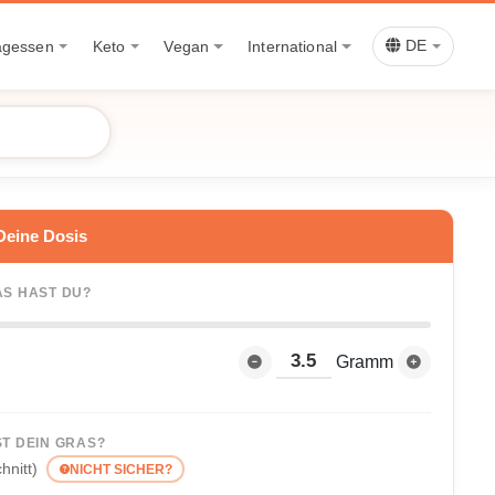
agessen
Keto
Vegan
International
DE
Deine Dosis
AS HAST DU?
Gramm
ST DEIN GRAS?
hnitt)
NICHT SICHER?