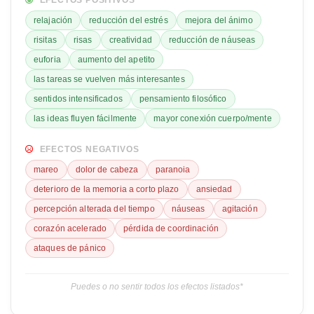
EFECTOS POSITIVOS
relajación
reducción del estrés
mejora del ánimo
risitas
risas
creatividad
reducción de náuseas
euforia
aumento del apetito
las tareas se vuelven más interesantes
sentidos intensificados
pensamiento filosófico
las ideas fluyen fácilmente
mayor conexión cuerpo/mente
EFECTOS NEGATIVOS
mareo
dolor de cabeza
paranoia
deterioro de la memoria a corto plazo
ansiedad
percepción alterada del tiempo
náuseas
agitación
corazón acelerado
pérdida de coordinación
ataques de pánico
Puedes o no sentir todos los efectos listados*