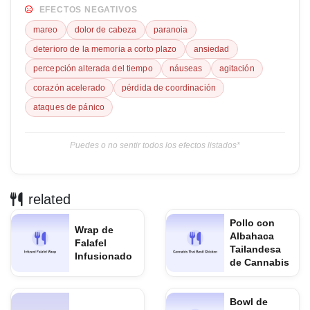
EFECTOS NEGATIVOS
mareo
dolor de cabeza
paranoia
deterioro de la memoria a corto plazo
ansiedad
percepción alterada del tiempo
náuseas
agitación
corazón acelerado
pérdida de coordinación
ataques de pánico
Puedes o no sentir todos los efectos listados*
related
Pollo con
Wrap de
Albahaca
Falafel
Tailandesa
Infusionado
de Cannabis
Bowl de