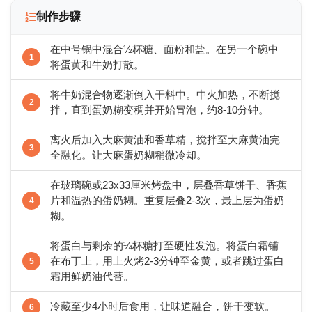
制作步骤
在中号锅中混合½杯糖、面粉和盐。在另一个碗中
将蛋黄和牛奶打散。
将牛奶混合物逐渐倒入干料中。中火加热，不断搅
拌，直到蛋奶糊变稠并开始冒泡，约8-10分钟。
离火后加入大麻黄油和香草精，搅拌至大麻黄油完
全融化。让大麻蛋奶糊稍微冷却。
在玻璃碗或23x33厘米烤盘中，层叠香草饼干、香蕉
片和温热的蛋奶糊。重复层叠2-3次，最上层为蛋奶
糊。
将蛋白与剩余的¼杯糖打至硬性发泡。将蛋白霜铺
在布丁上，用上火烤2-3分钟至金黄，或者跳过蛋白
霜用鲜奶油代替。
冷藏至少4小时后食用，让味道融合，饼干变软。