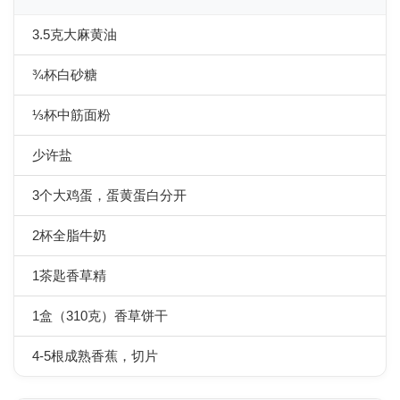
3.5克大麻黄油
¾杯白砂糖
⅓杯中筋面粉
少许盐
3个大鸡蛋，蛋黄蛋白分开
2杯全脂牛奶
1茶匙香草精
1盒（310克）香草饼干
4-5根成熟香蕉，切片