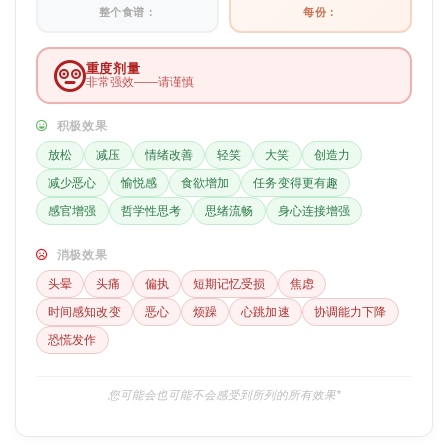
整个食谱：
每份：
重度剂量
非常强效——请谨慎
积极效果
放松
减压
情绪改善
轻笑
大笑
创造力
减少恶心
愉悦感
食欲增加
任务变得更有趣
感官增强
哲学性思考
思绪流畅
身心连接增强
消极效果
头晕
头痛
偏执
短期记忆受损
焦虑
时间感知改变
恶心
烦躁
心跳加速
协调能力下降
恐慌发作
您可能会也可能不会感受到所列的所有效果*