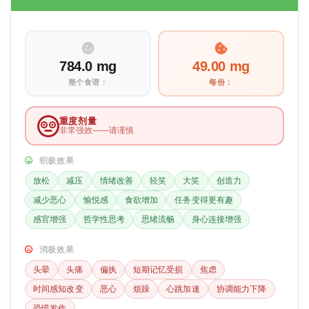
784.0 mg
49.00 mg
整个食谱：
每份：
重度剂量
非常强效——请谨慎
积极效果
放松
减压
情绪改善
轻笑
大笑
创造力
减少恶心
愉悦感
食欲增加
任务变得更有趣
感官增强
哲学性思考
思绪流畅
身心连接增强
消极效果
头晕
头痛
偏执
短期记忆受损
焦虑
时间感知改变
恶心
烦躁
心跳加速
协调能力下降
恐慌发作