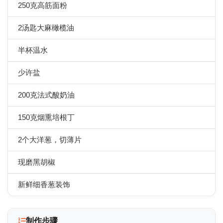
250克高筋面粉
2汤匙大麻橄榄油
半杯温水
少许盐
200克法式酸奶油
150克烟熏培根丁
2个大洋葱，切薄片
现磨黑胡椒
新鲜细香葱装饰
制作步骤