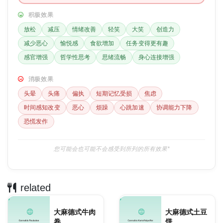
积极效果
放松
减压
情绪改善
轻笑
大笑
创造力
减少恶心
愉悦感
食欲增加
任务变得更有趣
感官增强
哲学性思考
思绪流畅
身心连接增强
消极效果
头晕
头痛
偏执
短期记忆受损
焦虑
时间感知改变
恶心
烦躁
心跳加速
协调能力下降
恐慌发作
您可能会也可能不会感受到所列的所有效果*
related
大麻德式牛肉
大麻德式土豆
卷
饼