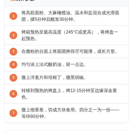
将高筋面粉、大麻橄榄油、温水和盐混合成光滑面
团，揉5分钟后醒发30分钟。
烤箱预热至最高温度（245°C或更高），将烤盘一
起预热。
在撒粉的台面上将面团擀得尽可能薄，成长方形。
均匀涂上法式酸奶油，留一点边。
撒上洋葱片和培根丁，撒黑胡椒。
转移到预热的烤盘上，烤12-15分钟至边缘深金黄
色。
撒上细香葱，切成方块食用。四分之一为一份——
等待60分钟。