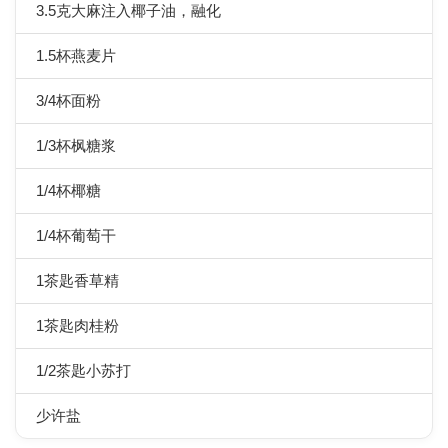
3.5克大麻注入椰子油，融化
1.5杯燕麦片
3/4杯面粉
1/3杯枫糖浆
1/4杯椰糖
1/4杯葡萄干
1茶匙香草精
1茶匙肉桂粉
1/2茶匙小苏打
少许盐