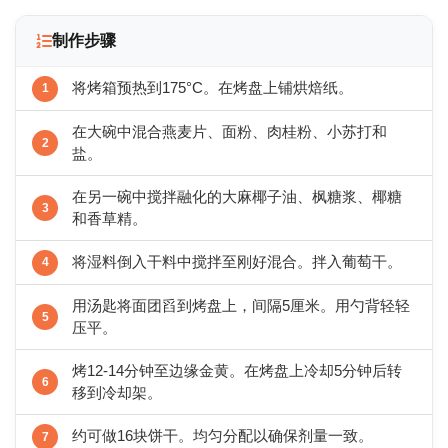
制作步骤
将烤箱预热到175°C。在烤盘上铺烘焙纸。
在大碗中混合燕麦片、面粉、肉桂粉、小苏打和
盐。
在另一碗中搅拌融化的大麻椰子油、枫糖浆、椰糖
和香草精。
将湿料倒入干料中搅拌至刚好混合。拌入葡萄干。
用汤匙将面团舀到烤盘上，间隔5厘米。用勺背轻轻
压平。
烤12-14分钟至边缘金黄。在烤盘上冷却5分钟后转
移到冷却架。
约可做16块饼干。均匀分配以确保剂量一致。