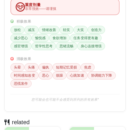
重度剂量
非常强效——请谨慎
积极效果
放松
减压
情绪改善
轻笑
大笑
创造力
减少恶心
愉悦感
食欲增加
任务变得更有趣
感官增强
哲学性思考
思绪流畅
身心连接增强
消极效果
头晕
头痛
偏执
短期记忆受损
焦虑
时间感知改变
恶心
烦躁
心跳加速
协调能力下降
恐慌发作
您可能会也可能不会感受到所列的所有效果*
related