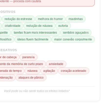
potente — proceda com cautela
POSITIVOS
redução do estresse
melhora do humor
risadinhas
criatividade
redução de náusea
euforia
petite
tarefas ficam mais interessantes
sentidos aguçados
ilosófico
ideias fluem facilmente
maior conexão corpo/mente
NEGATIVOS
or de cabeça
paranoia
nto da memória de curto prazo
ansiedade
terada do tempo
náusea
agitação
coração acelerado
ordenação
ataques de pânico
Você pode ou não sentir todos os efeitos listados*