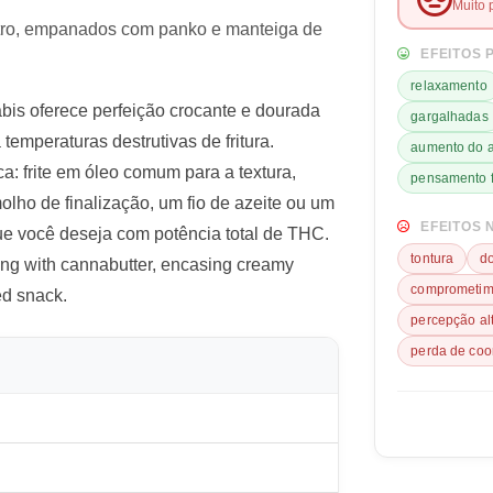
Muito 
entro, empanados com panko e manteiga de
EFEITOS 
relaxamento
bis oferece perfeição crocante e dourada
gargalhadas
temperaturas destrutivas de fritura.
aumento do a
a: frite em óleo comum para a textura,
pensamento f
lho de finalização, um fio de azeite ou um
EFEITOS 
e você deseja com potência total de THC.
tontura
d
ing with cannabutter, encasing creamy
comprometime
ed snack.
percepção al
perda de co