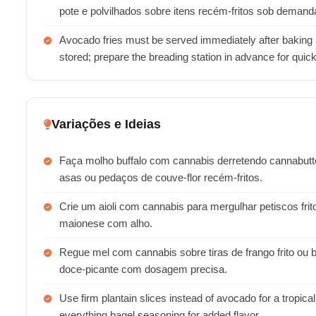
pote e polvilhados sobre itens recém-fritos sob demand
Avocado fries must be served immediately after baking a
stored; prepare the breading station in advance for qui
Variações e Ideias
Faça molho buffalo com cannabis derretendo cannabut
asas ou pedaços de couve-flor recém-fritos.
Crie um aioli com cannabis para mergulhar petiscos fri
maionese com alho.
Regue mel com cannabis sobre tiras de frango frito o
doce-picante com dosagem precisa.
Use firm plantain slices instead of avocado for a tropic
everything bagel seasoning for added flavor.