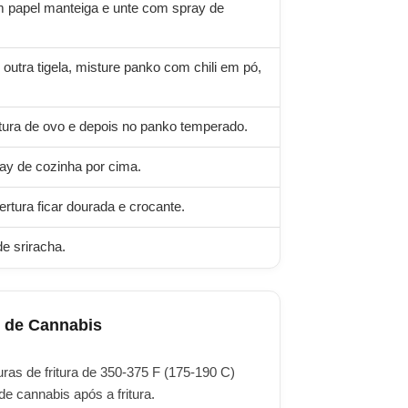
m papel manteiga e unte com spray de
utra tigela, misture panko com chili em pó,
stura de ovo e depois no panko temperado.
ay de cozinha por cima.
rtura ficar dourada e crocante.
e sriracha.
e de Cannabis
ras de fritura de 350-375 F (175-190 C)
 cannabis após a fritura.