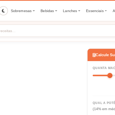
Sobremesas
Bebidas
Lanches
Essenciais
A
Calcule S
QUANTA MAC
QUAL A POT
(14% em méd