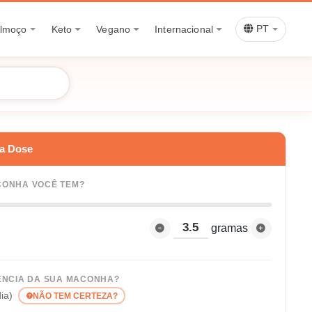
lmoço
Keto
Vegano
Internacional
PT
ua Dose
ONHA VOCÊ TEM?
gramas
ÊNCIA DA SUA MACONHA?
ia)
NÃO TEM CERTEZA?