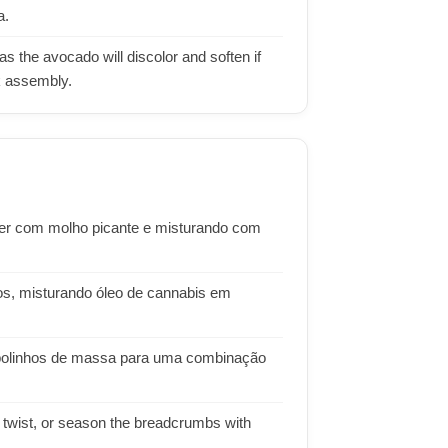
a.
s the avocado will discolor and soften if
ck assembly.
ter com molho picante e misturando com
tos, misturando óleo de cannabis em
u bolinhos de massa para uma combinação
al twist, or season the breadcrumbs with