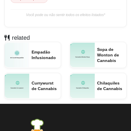
Você pode ou não sentir todos os efeitos listados*
related
Sopa de
Empadão
Wonton de
Infusionado
Cannabis
Currywurst
Chilaquiles
de Cannabis
de Cannabis