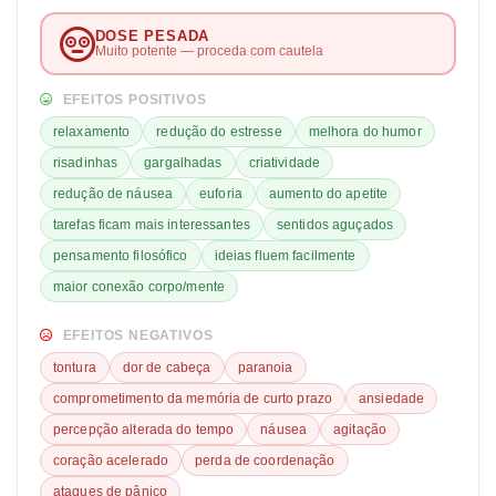
DOSE PESADA
Muito potente — proceda com cautela
EFEITOS POSITIVOS
relaxamento
redução do estresse
melhora do humor
risadinhas
gargalhadas
criatividade
redução de náusea
euforia
aumento do apetite
tarefas ficam mais interessantes
sentidos aguçados
pensamento filosófico
ideias fluem facilmente
maior conexão corpo/mente
EFEITOS NEGATIVOS
tontura
dor de cabeça
paranoia
comprometimento da memória de curto prazo
ansiedade
percepção alterada do tempo
náusea
agitação
coração acelerado
perda de coordenação
ataques de pânico