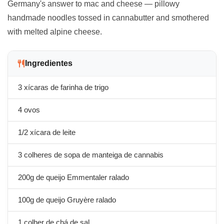
Germany's answer to mac and cheese — pillowy
handmade noodles tossed in cannabutter and smothered
with melted alpine cheese.
Ingredientes
3 xícaras de farinha de trigo
4 ovos
1/2 xícara de leite
3 colheres de sopa de manteiga de cannabis
200g de queijo Emmentaler ralado
100g de queijo Gruyère ralado
1 colher de chá de sal