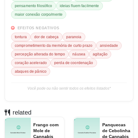
pensamento filosófico
ideias fluem facilmente
maior conexão corpo/mente
EFEITOS NEGATIVOS
tontura
dor de cabeça
paranoia
comprometimento da memória de curto prazo
ansiedade
percepção alterada do tempo
náusea
agitação
coração acelerado
perda de coordenação
ataques de pânico
Você pode ou não sentir todos os efeitos listados*
related
Frango com
Panquecas
Mole de
de Cebolinha
Cannabis
de Cannabis